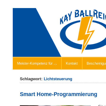
Zum
Inhalt
springen
Ballreich Elektromeis
Ihr Elektromeister in Großbottwar
Meister-Kompetenz für …
Kontakt
Bescheinig
Schlagwort:
Lichtsteuerung
Smart Home-Programmierung