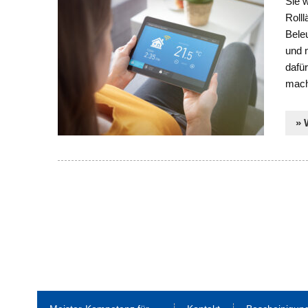
Sie w
Rolll
Bele
und 
dafür
mach
» 