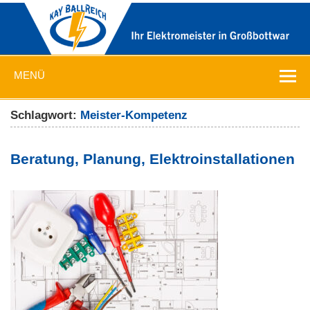
Zum
Inhalt
springen
Ballreich
Ihr Elektromeister in Großbottwar
MENÜ
Elektromeister
Schlagwort:
Meister-Kompetenz
Beratung, Planung, Elektroinstallationen